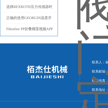
特点和应用介绍说明
产品特性介绍
选择REXROTH压力传感器时
要参考以下性能参数
正确的使用GEORGIN温度开
关避免出现安全事故
Filtrafine PP折叠榴莲视频APP
官网下载进入窗口和PP熔喷榴
莲视频APP官网下载进入窗口
的区别​
联系人
联系邮箱：
联系传真：0
联系地址