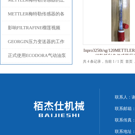
METTLER梅特勒传感器的正
确安装步骤分享
METTLER梅特勒传感器的各
组成结构详解
影响FILTRAFINE榴莲视频
APP官网下载进入窗口寿命的
GEORGIN压力变送器的工作
Inpro3250i/sg/120METTL
几个主要因素
原理
正式使用ECODORA气动油泵
特勒托利多传感器厂
共 4 条记录，当前 1 / 1 页
前这些检查工作不能少
联系人
联系邮箱：1
联系传真：
联系地址